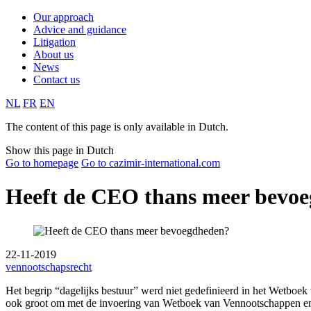
Our approach
Advice and guidance
Litigation
About us
News
Contact us
NL
FR
EN
The content of this page is only available in Dutch.
Show this page in Dutch
Go to homepage
Go to cazimir-international.com
Heeft de CEO thans meer bevo
22-11-2019
vennootschapsrecht
Het begrip “dagelijks bestuur” werd niet gedefinieerd in het Wetboek
ook groot om met de invoering van Wetboek van Vennootschappen en