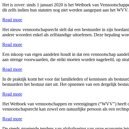
Het is zover: sinds 1 januari 2020 is het Wetboek van Vennootschap
dit zelfs indien hun statuten nog niet werden aangepast aan het W
Read more
Het nieuw vennootschapsrecht stelt dat een bestuurder in zijn hoeda
andere woorden enkel als zelfstandige uitoefenen. Deze bepaling 
Read more
Een inkoop van eigen aandelen houdt in dat een vennootschap aandele
aan strenge voorwaarden, die strikt moeten worden nageleefd, op str
Read more
In de praktijk komt het voor dat familieleden of kennissen als bestu
bestuurders het bestuur niet uit. Het opnemen van een dergelijk bes
Read more
Het Wetboek van vennootschappen en verenigingen (“WVV”) heeft de 
vennootschapsrecht kan zowel een natuurlijke persoon als een recht
Read more
De steeds groeiende tendens van globalisering van onze economie leid