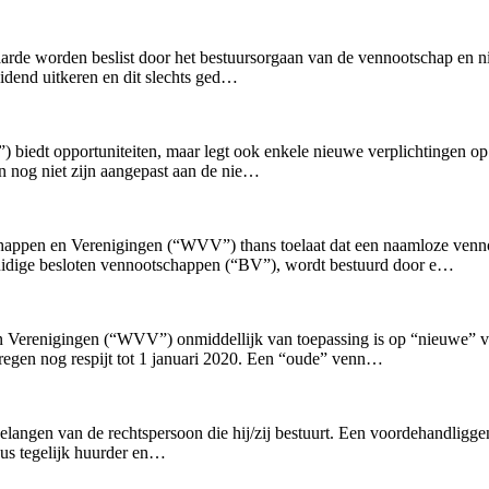
arde worden beslist door het bestuursorgaan van de vennootschap en ni
dend uitkeren en dit slechts ged…
edt opportuniteiten, maar legt ook enkele nieuwe verplichtingen op.
en nog niet zijn aangepast aan de nie…
appen en Verenigingen (“WVV”) thans toelaat dat een naamloze venno
idige besloten vennootschappen (“BV”), wordt bestuurd door e…
 Verenigingen (“WVV”) onmiddellijk van toepassing is op “nieuwe” v
egen nog respijt tot 1 januari 2020. Een “oude” venn…
 belangen van de rechtspersoon die hij/zij bestuurt. Een voordehandligg
dus tegelijk huurder en…