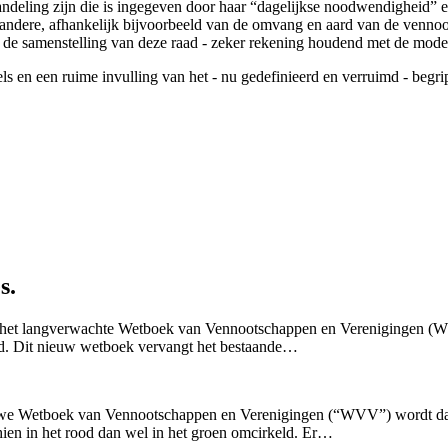
deling zijn die is ingegeven door haar “dagelijkse noodwendigheid” e
e andere, afhankelijk bijvoorbeeld van de omvang en aard van de venno
an de samenstelling van deze raad - zeker rekening houdend met de mod
gels en een ruime invulling van het - nu gedefinieerd en verruimd - be
s.
mer het langverwachte Wetboek van Vennootschappen en Verenigingen 
 Dit nieuw wetboek vervangt het bestaande…
nieuwe Wetboek van Vennootschappen en Verenigingen (“WVV”) wordt da
hien in het rood dan wel in het groen omcirkeld. Er…