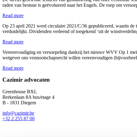
raden van bestuur is geëvolueerd naar het Engels. De roep om verso
Read more
Op 23 april 2021 werd circulaire 2021/C/36 gepubliceerd, waarin de 
verduidelijkt. Dividenden verleend of toegekend ‘uit de winstverdeli
Read more
Vereenvoudiging en versoepeling dankzij het nieuwe WVV Op 1 mei 
wetgever ons vennootschapsrecht willen vereenvoudigen (bijvoorbee
Read more
Cazimir advocaten
Greenhouse BXL
Berkenlaan 8A bus/etage 4
B - 1831 Diegem
info@cazimir.be
+32 2 255 87 00