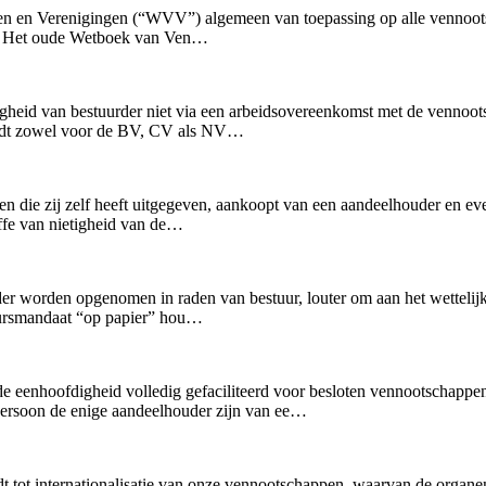
pen en Verenigingen (“WVV”) algemeen van toepassing op alle vennoot
VV. Het oude Wetboek van Ven…
nigheid van bestuurder niet via een arbeidsovereenkomst met de vennoo
wordt zowel voor de BV, CV als NV…
n die zij zelf heeft uitgegeven, aankoopt van een aandeelhouder en ev
affe van nietigheid van de…
urder worden opgenomen in raden van bestuur, louter om aan het wetteli
tuursmandaat “op papier” hou…
eenhoofdigheid volledig gefaciliteerd voor besloten vennootschappe
spersoon de enige aandeelhouder zijn van ee…
t tot internationalisatie van onze vennootschappen, waarvan de organen