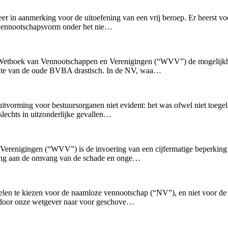
r in aanmerking voor de uitoefening van een vrij beroep. Er heerst v
 vennootschapsvorm onder het nie…
et Wetboek van Vennootschappen en Verenigingen (“WVV”) de mogelijkh
chte van de oude BVBA drastisch. In de NV, waa…
tvorming voor bestuursorganen niet evident: het was ofwel niet toegel
lechts in uitzonderlijke gevallen…
renigingen (“WVV”) is de invoering van een cijfermatige beperking 
eling aan de omvang van de schade en onge…
elen te kiezen voor de naamloze vennootschap (“NV”), en niet voor de
 door onze wetgever naar voor geschove…