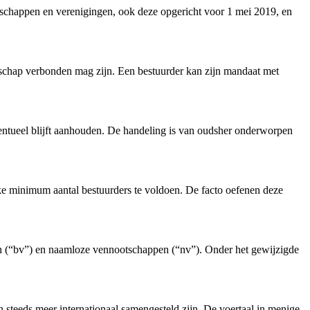
schappen en verenigingen, ook deze opgericht voor 1 mei 2019, en
tschap verbonden mag zijn. Een bestuurder kan zijn mandaat met
entueel blijft aanhouden. De handeling is van oudsher onderworpen
jke minimum aantal bestuurders te voldoen. De facto oefenen deze
n (“bv”) en naamloze vennootschappen (“nv”). Onder het gewijzigde
 steeds meer internationaal samengesteld zijn. De voertaal in menige