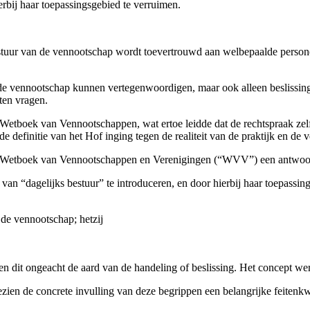
ierbij haar toepassingsgebied te verruimen.
stuur van de vennootschap wordt toevertrouwd aan welbepaalde personen,
 de vennootschap kunnen vertegenwoordigen, maar ook alleen beslissings
ten vragen.
 Wetboek van Vennootschappen, wat ertoe leidde dat de rechtspraak zelf 
e definitie van het Hof inging tegen de realiteit van de praktijk en de ve
 Wetboek van Vennootschappen en Verenigingen (“WVV”) een antwoord
van “dagelijks bestuur” te introduceren, en door hierbij haar toepassi
 de vennootschap; hetzij
 en dit ongeacht de aard van de handeling of beslissing. Het concept w
ezien de concrete invulling van deze begrippen een belangrijke feitenkwes